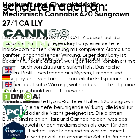
schauten auch an:
Herkunft und Charakteristik
Medizinisch Cannabis 420 Sungrown
27/1 CA LLY
Die Sorte 420 Sungrown 27/1 CA LLY basiert auf der
exklusiven Züchtung Legendary Larry, einer seltenen
Indica-dominanten Kreuzung mit komplexem Aroma und
sanfter, langanhaltender Wirkung. Legendary Larry ist
Your platform for individual digital consultation.
bekannt für seine erdigen, würzigen Noten, kombiniert mit
einem Hauch von Zitrus und süßem Holz. Das reiche
Terpen-Profil – bestehend aus Myrcen, Limonen und
Caryophyllen – verstärkt die körperliche Entspannung und
die therapeutische Wirkung, während es gleichzeitig eine
subtile, psychoaktive Tiefe bewahrt.
Als Indica-betonte Hybrid-Sorte entfaltet 420 Sungrown
27/1 CA LLY eine tiefe, beruhigende Wirkung, die ideal für
den Abend oder die Nacht geeignet ist. Die dichten
Blüten sind reich an Harz und Cannabinoiden, was das
Produkt sowohl für den medizinischen als auch für den
pharmazeutischen Einsatz besonders wertvoll macht.
Diese Sorte wird gezielt bei chronische Schlafstörungen,