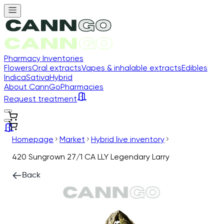
Pharmacy Inventories
Flowers
Oral extracts
Vapes & inhalable extracts
Edibles
Indica
Sativa
Hybrid
About CannGo
Pharmacies
Request treatment
Homepage
Market
Hybrid live inventory
420 Sungrown 27/1 CA LLY Legendary Larry
Back