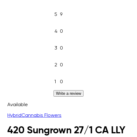
5
9
4
0
3
0
2
0
1
0
Write a review
Available
Hybrid
Cannabis Flowers
420 Sungrown 27/1 CA LLY