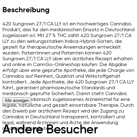
Beschreibung
420 Sungrown 27/1 CA LLY ist ein hochwertiges Cannabis
Produkt, das für den medizinischen Einsatz in Deutschland
zugelassen ist. Mit 27 % THC zählt 420 Sungrown 27/1 CA
LLY zu den wirkungsstarken Indica-Hybrid-Sorten, die
gezielt für therapeutische Anwendungen entwickelt
wurden. Patientinnen und Patienten können 420
Sungrown 27/1 CA LLY über ein ärztliches Rezept erhalten
und online im CannGo-Onlineshop kaufen. Die Abgabe
erfolgt über eine geprüfte Apotheke, die jede Charge von
Cannabis auf Reinheit, Qualität und Wirkstoffgehalt
kontrolliert. Jede Apotheke, die 420 Sungrown 27/1 CA LLY
führt, garantiert pharmazeutische Standards und
medizinisch geprüfte Sicherheit. Damit steht Cannabis
heute als medizinisch zugelassenes Arzneimittel für eine
Alle anzeigen
legale, natürliche und gezielt einsetzbare Therapie. Durch
den Erwerb per ärztlichem Rezept wird der Zugang zu
Cannabis in Deutschland transparent, kontrolliert und
legal, während Ärztinnen und Ärzte die Anwendung
Andere Besucher
medizinisch begleiten.