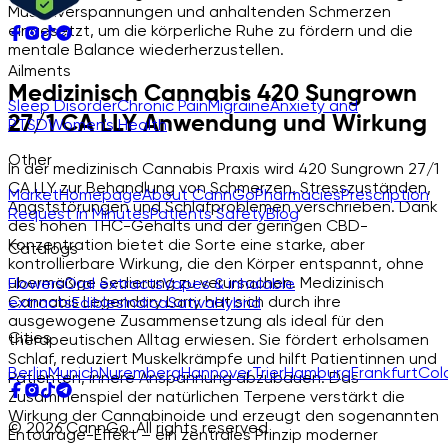
Muskelverspannungen und anhaltenden Schmerzen
eingesetzt, um die körperliche Ruhe zu fördern und die
mentale Balance wiederherzustellen.
Ailments
Medizinisch Cannabis 420 Sungrown
Sleep Disorder
Chronic Pain
Migraine
Anxiety and
27/1 CA LLY Anwendung und Wirkung
PTSD
Women's Health
Other
In der medizinisch Cannabis Praxis wird 420 Sungrown 27/1
CA LLY zur Behandlung von Schmerzen, Stresszuständen,
Market
Homepage
About CannGo
Pharmacies
Prescription
Angststörungen und Schlafproblemen verschrieben. Dank
Request in Minutes
Patients Safety
Blog
des hohen THC-Gehalts und der geringen CBD-
Konzentration bietet die Sorte eine starke, aber
Catalogs
kontrollierbare Wirkung, die den Körper entspannt, ohne
übermäßige Sedierung zu verursachen. Medizinisch
Flowers
Oral extracts
Vapes & inhalable
Cannabis Legendary Larry hat sich durch ihre
extracts
Edibles
Indica
Sativa
Hybrid
ausgewogene Zusammensetzung als ideal für den
Cities
therapeutischen Alltag erwiesen. Sie fördert erholsamen
Schlaf, reduziert Muskelkrämpfe und hilft Patientinnen und
Berlin
Munich
Nuremberg
Hannover
Trier
Hamburg
Frankfurt
Col
Patienten, innere Anspannung abzubauen. Das
Zusammenspiel der natürlichen Terpene verstärkt die
Wirkung der Cannabinoide und erzeugt den sogenannten
© 2026 CannGo. All rights reserved
Entourage-Effekt – ein zentrales Prinzip moderner