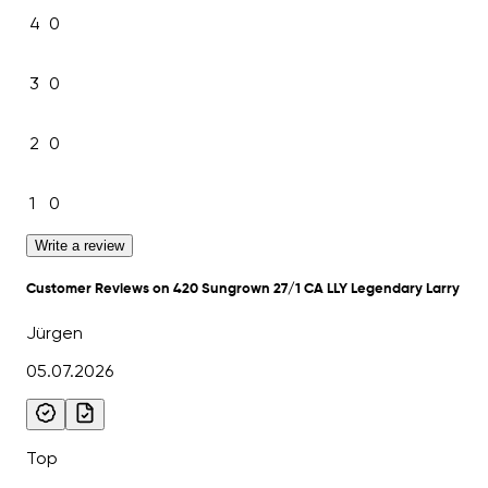
4
0
3
0
2
0
1
0
Write a review
Customer Reviews on 420 Sungrown 27/1 CA LLY Legendary Larry
Jürgen
05.07.2026
Top