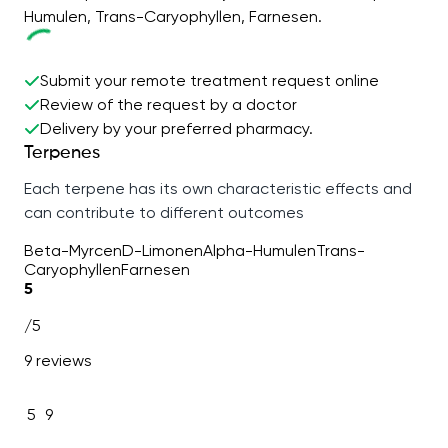
Humulen, Trans-Caryophyllen, Farnesen.
Submit your remote treatment request online
Review of the request by a doctor
Delivery by your preferred pharmacy.
Terpenes
Each terpene has its own characteristic effects and
can contribute to different outcomes
Beta-Myrcen
D-Limonen
Alpha-Humulen
Trans-
Caryophyllen
Farnesen
5
/5
9 reviews
5
9