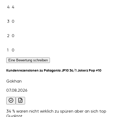
4
4
3
0
2
0
1
0
Eine Bewertung schreiben
Kundenrezensionen zu Patagonia JP10 34/1 Jokerz Pop #10
Gökhan
07.08.2026
34 % waren nicht wirklich zu spüren aber an sich top
Qualität