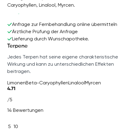
Caryophyllen, Linalool, Myrcen.
Anfrage zur Fernbehandlung online übermitteln
Ärztliche Prüfung der Anfrage
Lieferung durch Wunschapotheke.
Terpene
Jedes Terpen hat seine eigene charakteristische
Wirkung und kann zu unterschiedlichen Effekten
beitragen.
Limonen
Beta-Caryophyllen
Linalool
Myrcen
4.71
/5
14 Bewertungen
5
10