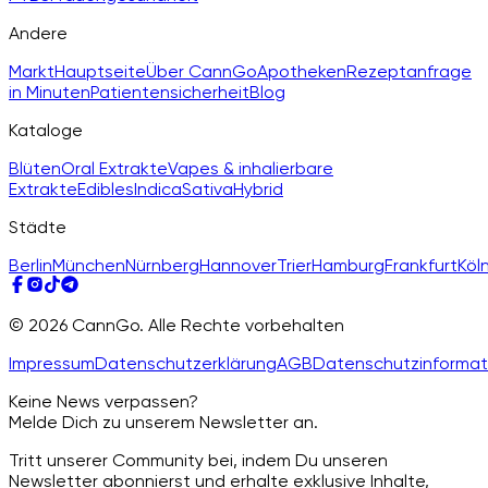
Andere
Markt
Hauptseite
Über CannGo
Apotheken
Rezeptanfrage
in Minuten
Patientensicherheit
Blog
Kataloge
Blüten
Oral Extrakte
Vapes & inhalierbare
Extrakte
Edibles
Indica
Sativa
Hybrid
Städte
Berlin
München
Nürnberg
Hannover
Trier
Hamburg
Frankfurt
Köl
© 2026 CannGo. Alle Rechte vorbehalten
Impressum
Datenschutzerklärung
AGB
Datenschutzinformat
Keine News verpassen?
Melde Dich zu unserem Newsletter an.
Tritt unserer Community bei, indem Du unseren
Newsletter abonnierst und erhalte exklusive Inhalte,