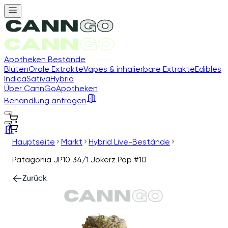
Apotheken Bestände
Blüten
Orale Extrakte
Vapes & inhalierbare Extrakte
Edibles
Indica
Sativa
Hybrid
Über CannGo
Apotheken
Behandlung anfragen
Hauptseite
Markt
Hybrid Live-Bestände
Patagonia JP10 34/1 Jokerz Pop #10
Zurück