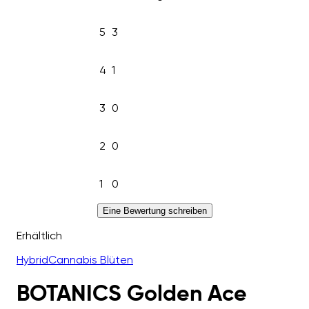
5
3
4
1
3
0
2
0
1
0
Eine Bewertung schreiben
Erhältlich
Hybrid
Cannabis Blüten
BOTANICS Golden Ace