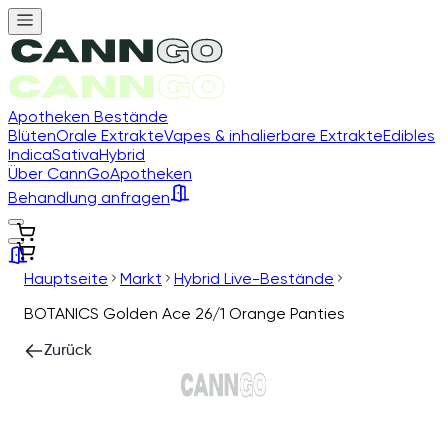
Apotheken Bestände
Blüten
Orale Extrakte
Vapes & inhalierbare Extrakte
Edibles
Indica
Sativa
Hybrid
Über CannGo
Apotheken
Behandlung anfragen
Hauptseite
Markt
Hybrid Live-Bestände
BOTANICS Golden Ace 26/1 Orange Panties
Zurück