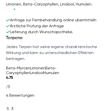
Limonen, Beta-Caryophyllen, Linalool, Humulen.
Anfrage zur Fernbehandlung online übermitteln
Ärztliche Prüfung der Anfrage
Lieferung durch Wunschapotheke.
Terpene
Jedes Terpen hat seine eigene charakteristische
Wirkung und kann zu unterschiedlichen Effekten
beitragen.
Beta-Myrcen
Limonen
Beta-
Caryophyllen
Linalool
Humulen
4.75
/5
4 Bewertungen
5
3