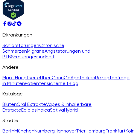
Erkrankungen
Schlafstörungen
Chronische
Schmerzen
Migräne
Angststörungen und
PTBS
Frauengesundheit
Andere
Markt
Hauptseite
Über CannGo
Apotheken
Rezeptanfrage
in Minuten
Patientensicherheit
Blog
Kataloge
Blüten
Oral Extrakte
Vapes & inhalierbare
Extrakte
Edibles
Indica
Sativa
Hybrid
Städte
Berlin
München
Nürnberg
Hannover
Trier
Hamburg
Frankfurt
Köl